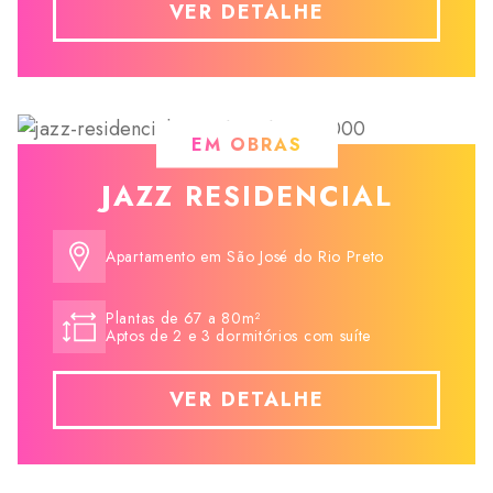
VER DETALHE
EM OBRAS
JAZZ RESIDENCIAL
Apartamento em São José do Rio Preto
Plantas de 67 a 80m²
Aptos de 2 e 3 dormitórios com suíte
VER DETALHE